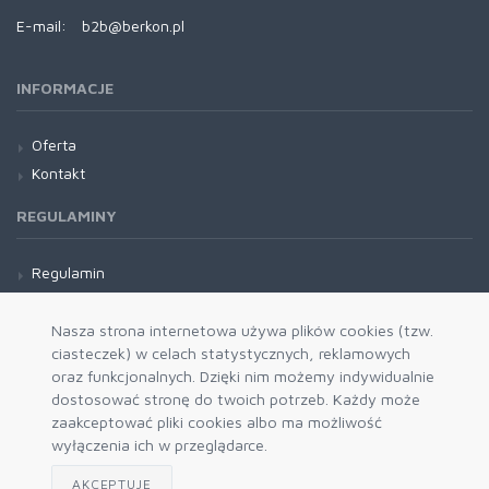
E-mail:
b2b@berkon.pl
INFORMACJE
Oferta
Kontakt
REGULAMINY
Regulamin
Wysyłka
Nasza strona internetowa używa plików cookies (tzw.
ciasteczek) w celach statystycznych, reklamowych
oraz funkcjonalnych. Dzięki nim możemy indywidualnie
dostosować stronę do twoich potrzeb. Każdy może
zaakceptować pliki cookies albo ma możliwość
wyłączenia ich w przeglądarce.
AKCEPTUJĘ