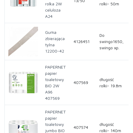
13/50
rolka 2W
rolki- 50m
celuloza
A24
Guma
Do
zbierająca
4126451
swingo1650,
3
tylna
swingo xp.
12200-42
PAPERNET
papier
toaletowy
długość
407569
2
BIO 2W
rolki- 19.8m
A96
407569
PAPERNET
papier
toaletowy
długość
407574
1
jumbo BIO
rolki- 140m