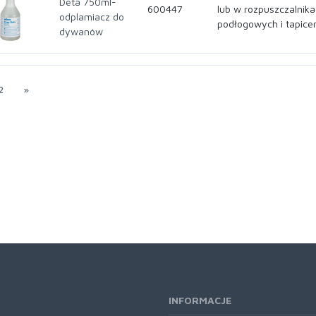
Deta 750ml-
600447
lub w rozpuszczalnika
odplamiacz do
podłogowych i tapicer
dywanów
2
»
INFORMACJE