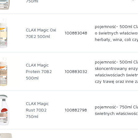
750ml
pojemność- 500ml Cla
CLAX Magic Oxi
100883048
o świetnych właściwo
70E2 500ml
herbaty, wina, coli 
pojemność- 500ml Cla
CLAX Magic
skoncentrowany enzy
Protein 70B2
100883032
właściwościach świetn
500ml
czy trawę oraz inne z
CLAX Magic
pojemność- 750ml Cla
Rust 70D2
100882798
świetnych właściwośc
750ml