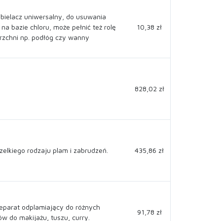
bielacz uniwersalny, do usuwania
 na bazie chloru, może pełnić też rolę
10,38 zł
rzchni np. podłóg czy wanny
828,02 zł
elkiego rodzaju plam i zabrudzeń.
435,86 zł
parat odplamiający do różnych
91,78 zł
w do makijażu, tuszu, curry.