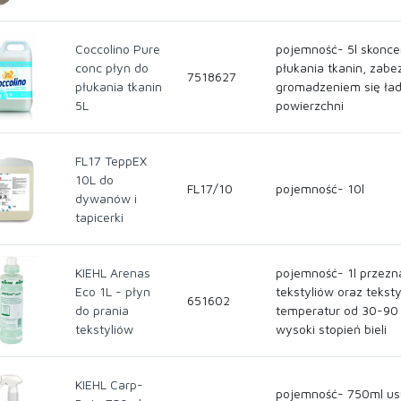
Coccolino Pure
pojemność- 5l skonce
conc płyn do
płukania tkanin, zab
7518627
płukania tkanin
gromadzeniem się ład
5L
powierzchni
FL17 TeppEX
10L do
FL17/10
pojemność- 10l
dywanów i
tapicerki
KIEHL Arenas
pojemność- 1l przezna
Eco 1L - płyn
tekstyliów oraz tekst
651602
do prania
temperatur od 30-90 °
tekstyliów
wysoki stopień bieli
KIEHL Carp-
pojemność- 750ml us