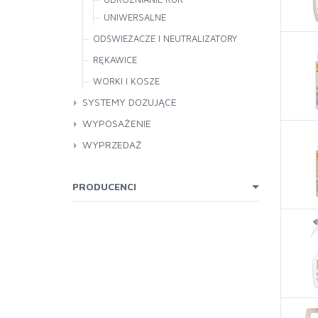
UNIWERSALNE
ODŚWIEŻACZE I NEUTRALIZATORY
RĘKAWICE
WORKI I KOSZE
SYSTEMY DOZUJĄCE
WYPOSAŻENIE
AKCESORIA DO KUCHNI
WYPRZEDAŻ
MASZYNY
POJEMNIKI JEDNORAZOWE I KUBKI
PRODUCENCI
POZOSTAŁE
ŚWIECE
WÓZKI