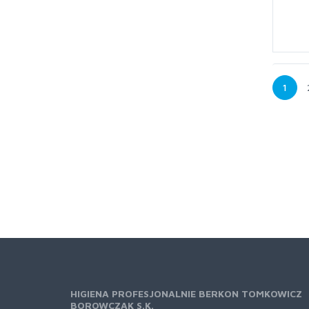
1
HIGIENA PROFESJONALNIE BERKON TOMKOWICZ
BOROWCZAK S.K.