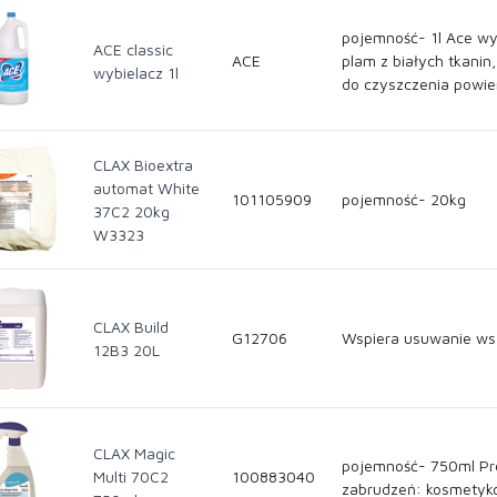
pojemność- 1l Ace wy
ACE classic
ACE
plam z białych tkanin,
wybielacz 1l
do czyszczenia powie
CLAX Bioextra
automat White
101105909
pojemność- 20kg
37C2 20kg
W3323
CLAX Build
G12706
Wspiera usuwanie wsz
12B3 20L
CLAX Magic
pojemność- 750ml Pre
Multi 70C2
100883040
zabrudzeń: kosmetykó