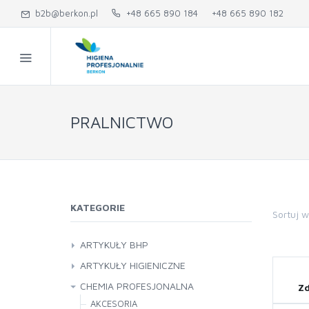
b2b@berkon.pl
+48 665 890 184
+48 665 890 182
PRALNICTWO
KATEGORIE
Sortuj 
ARTYKUŁY BHP
ASORTYMENT BHP
ARTYKUŁY HIGIENICZNE
PRODUKTY JEDNORAZOWE
ART. HIGIENICZNE
CHEMIA PROFESJONALNA
Zd
ARTYKUŁY JEDNORAZOWE
AKCESORIA