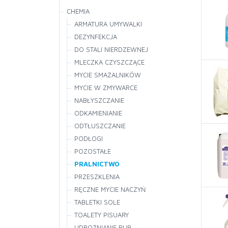
CZYŚCIWA
CHEMIA
ARMATURA UMYWALKI
HOTELOWE
DEZYNFEKCJA
KREMY
DO STALI NIERDZEWNEJ
MYDŁA
MLECZKA CZYSZCZĄCE
NAKRYCIE STOŁU
MYCIE SMAŻALNIKÓW
PAPIER TOALETOWY
MYCIE W ZMYWARCE
NABŁYSZCZANIE
PASTY
ODKAMIENIANIE
RĘCZNIKI SKŁADANE
ODTŁUSZCZANIE
RĘCZNIKI SYSTEMOWE
PODŁOGI
SERWETKI BIEŻNIKI
POZOSTAŁE
PRALNICTWO
PRZESZKLENIA
RĘCZNE MYCIE NACZYŃ
TABLETKI SOLE
TOALETY PISUARY
UDROŻNIANIE RUR