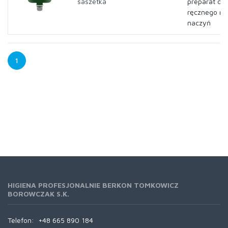
saszetka
preparat do
ręcznego my
naczyń
1
HIGIENA PROFESJONALNIE BERKON TOMKOWICZ
BOROWCZAK S.K.
Telefon:
+48 665 890 184