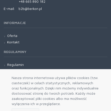
+48 665 890 182
E-mail:
b2b@berkon.pl
INFORMACJE
Oferta
Kontakt
REGULAMINY
Regulamin
Wysyłka
Nasza strona internetowa używa plików cookies (tzw.
ciasteczek) w celach statystycznych, reklamowych
oraz funkcjonalnych. Dzięki nim możemy indywidualnie
dostosować stronę do twoich potrzeb. Każdy może
zaakceptować pliki cookies albo ma możliwość
wyłączenia ich w przeglądarce.