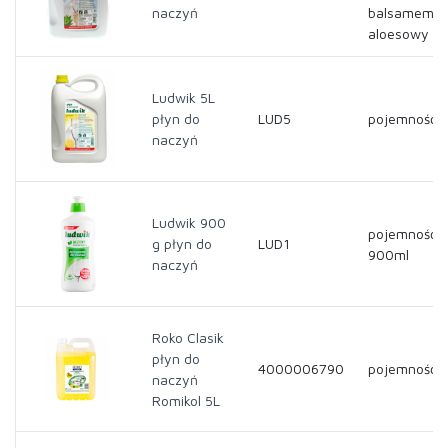
naczyń
balsamem
aloesowy
Ludwik 5L
płyn do
LUD5
pojemność- 
naczyń
Ludwik 900
pojemność-
g płyn do
LUD1
900ml
naczyń
Roko Clasik
płyn do
4000006790
pojemność- 
naczyń
Romikol 5L