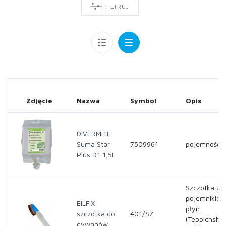
FILTRUJ
Zdjęcie
Nazwa
Symbol
Opis
DIVERMITE
Suma Star
7509961
pojemność- 
Plus D1 1,5L
Szczotka z
pojemnikiem
EILFIX
płyn
szczotka do
401/SZ
(Teppichsh
dywanów