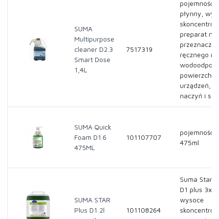
pojemność- 
płynny, wys
skoncentro
SUMA
preparat my
Multipurpose
przeznaczon
cleaner D2.3
7517319
ręcznego my
Smart Dose
wodoodporn
1,4L
powierzchni 
urządzeń,
naczyń i szy
SUMA Quick
pojemność-
Foam D1.6
101107707
475ml
475ML
Suma Star-p
D1 plus 3x2L
SUMA STAR
wysoce
Plus D1 2l
101108264
skoncentro