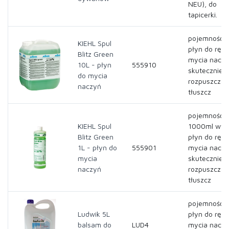
NEU), do
tapicerki.
pojemność- 
KIEHL Spul
płyn do ręc
Blitz Green
mycia naczy
10L - płyn
555910
skutecznie
do mycia
rozpuszcza
naczyń
tłuszcz
pojemność-
KIEHL Spul
1000ml wyd
Blitz Green
płyn do ręc
1L - płyn do
555901
mycia naczy
mycia
skutecznie
naczyń
rozpuszcza
tłuszcz
pojemność- 
Ludwik 5L
płyn do ręc
balsam do
LUD4
mycia naczy